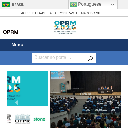
Portuguese
BRASIL
Simplifique!
ACESSIBILIDADE
ALTO CONTRASTE
MAPA DO SITE
Comunica BR
OPRM
Participe
Acesso à informação
Menu
Legislação
Canais
Anterior
Próximo
Slide
Slide