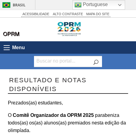
Portuguese
BRASIL
Simplifique!
ACESSIBILIDADE
ALTO CONTRASTE
MAPA DO SITE
Comunica BR
OPRM
Participe
Acesso à informação
Menu
Legislação
Canais
RESULTADO E NOTAS
DISPONÍVEIS
Prezados(as) estudantes,
O
Comitê Organizador da OPRM 2025
parabeniza
todos(as) os(as) alunos(as) premiados nesta edição da
olimpíada.