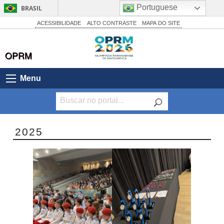
Portuguese
BRASIL
Simplifique!
ACESSIBILIDADE
ALTO CONTRASTE
MAPA DO SITE
Comunica BR
OPRM
Participe
Acesso à informação
Menu
Legislação
Canais
2025