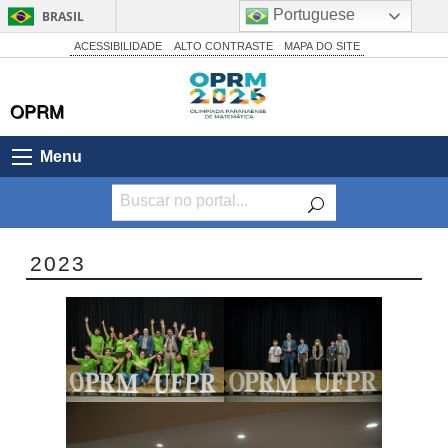
Portuguese
BRASIL
Simplifique!
ACESSIBILIDADE
ALTO CONTRASTE
MAPA DO SITE
Comunica BR
OPRM
Participe
Acesso à informação
Menu
Legislação
Canais
2023