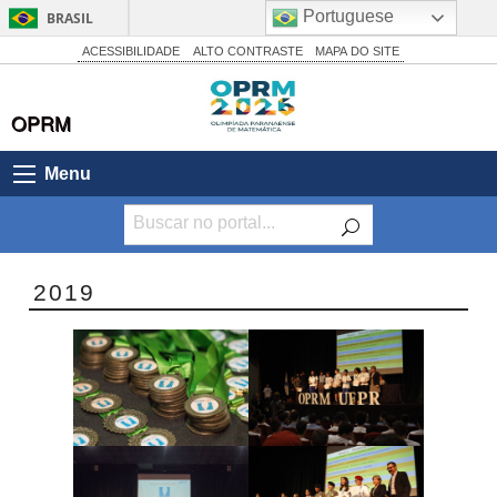
Portuguese
BRASIL
Simplifique!
ACESSIBILIDADE
ALTO CONTRASTE
MAPA DO SITE
Comunica BR
OPRM
Participe
Acesso à informação
Menu
Legislação
Canais
2019