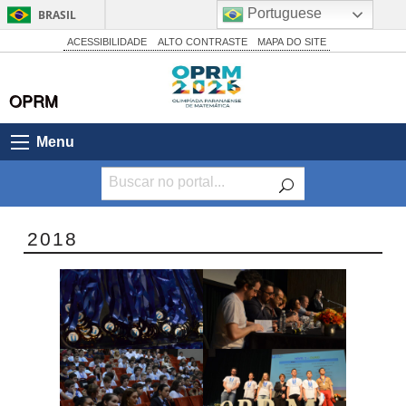
Portuguese
BRASIL
Simplifique!
ACESSIBILIDADE
ALTO CONTRASTE
MAPA DO SITE
Comunica BR
OPRM
Participe
Acesso à informação
Menu
Legislação
Canais
2018